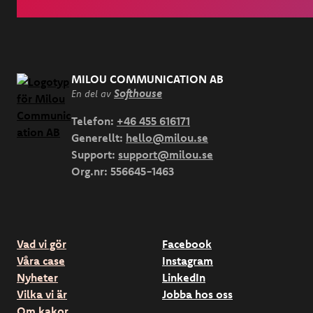
MILOU COMMUNICATION AB
Softhouse
En del av
Telefon:
+46 455 616171
Generellt:
hello@milou.se
Support:
support@milou.se
Org.nr:
556645-1463
Vad vi gör
Facebook
Våra case
Instagram
Nyheter
LinkedIn
Vilka vi är
Jobba hos oss
Om kakor