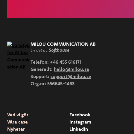
MILOU COMMUNICATION AB
Softhouse
En del av
Telefon:
+46 455 616171
Generellt:
hello@milou.se
Support:
support@milou.se
Org.nr:
556645-1463
Vad vi gör
Facebook
Våra case
Instagram
Nyheter
LinkedIn